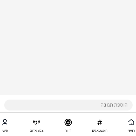
ראשי
האשטאגים
דיווח
צבע אדום
אישי