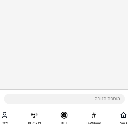
ראשי
האשטאגים
דיווח
צבע אדום
אישי