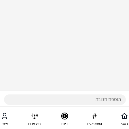
ראשי
האשטאגים
דיווח
צבע אדום
אישי