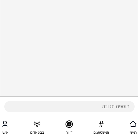
ראשי
האשטאגים
דיווח
צבע אדום
אישי