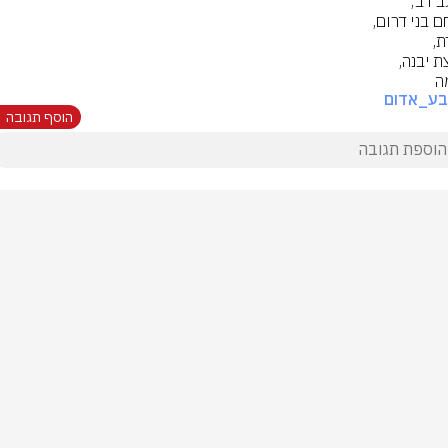
ה
בע_אדום
הוסף תגובה