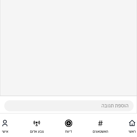
ראשי
האשטאגים
דיווח
צבע אדום
אישי