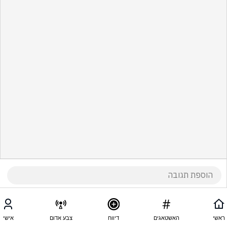
ראשי
האשטאגים
דיווח
צבע אדום
אישי