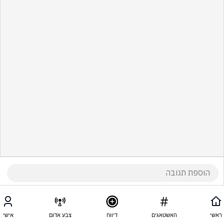
ראשי
האשטאגים
דיווח
צבע אדום
אישי