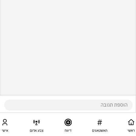
ראשי
האשטאגים
דיווח
צבע אדום
אישי