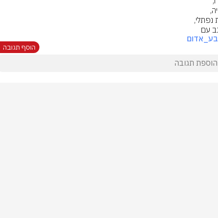
ב עם
בע_אדום
הוסף תגובה