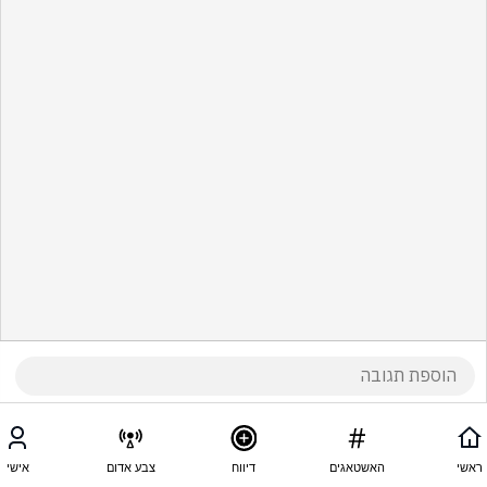
ראשי
האשטאגים
דיווח
צבע אדום
אישי