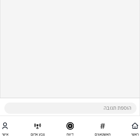
ראשי
האשטאגים
דיווח
צבע אדום
אישי