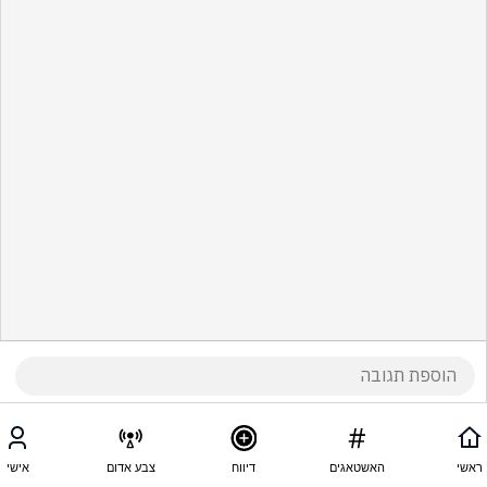
ראשי
האשטאגים
דיווח
צבע אדום
אישי