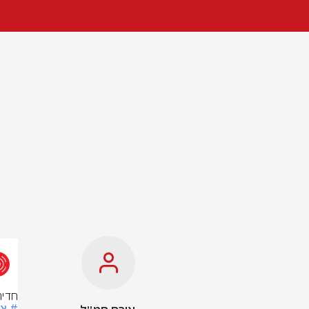
חדיר
# צ