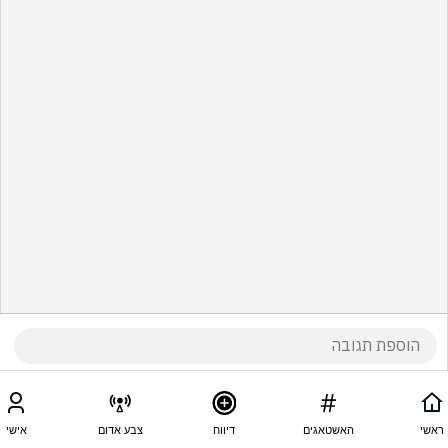
ראשי
האשטאגים
דיווח
צבע אדום
אישי