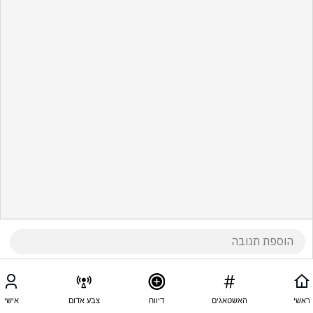
ראשי
האשטאגים
דיווח
צבע אדום
אישי