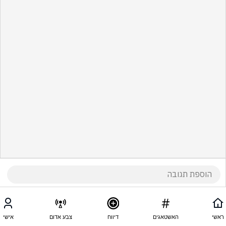
ראשי
האשטאגים
דיווח
צבע אדום
אישי