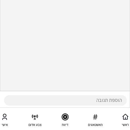
ראשי
האשטאגים
דיווח
צבע אדום
אישי