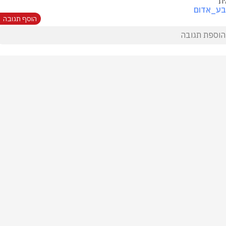
ת
בע_אדום
הוסף תגובה