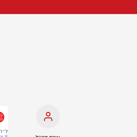
ירי 
# צ