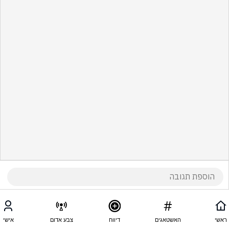
ראשי
האשטאגים
דיווח
צבע אדום
אישי