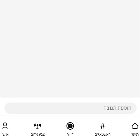
ראשי
האשטאגים
דיווח
צבע אדום
אישי