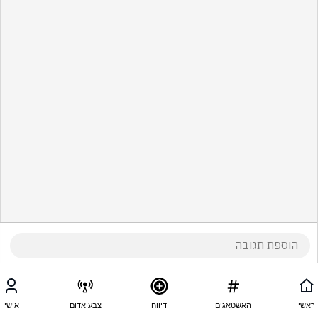
ראשי
האשטאגים
דיווח
צבע אדום
אישי