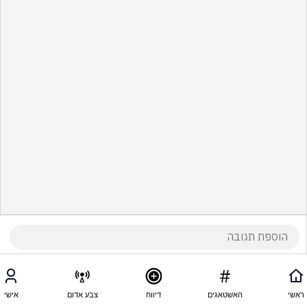
ראשי
האשטאגים
דיווח
צבע אדום
אישי