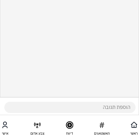
ראשי
האשטאגים
דיווח
צבע אדום
אישי