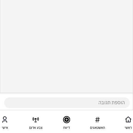
ראשי
האשטאגים
דיווח
צבע אדום
אישי