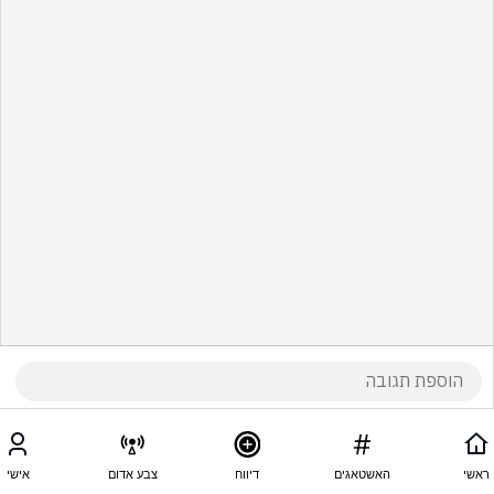
ראשי
האשטאגים
דיווח
צבע אדום
אישי