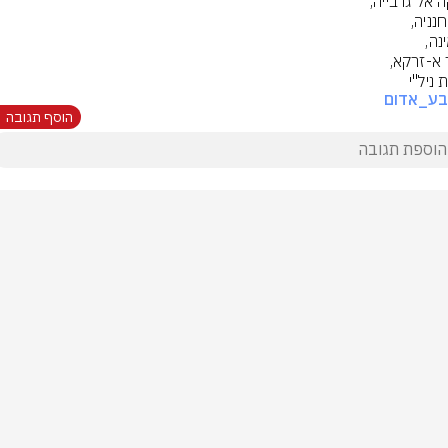
ניל''י
בע_אדום
הוסף תגובה