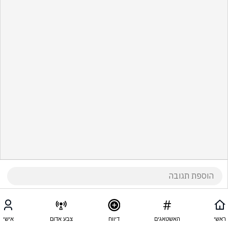
ראשי
האשטאגים
דיווח
צבע אדום
אישי