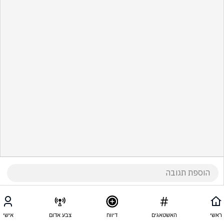
ראשי
האשטאגים
דיווח
צבע אדום
אישי