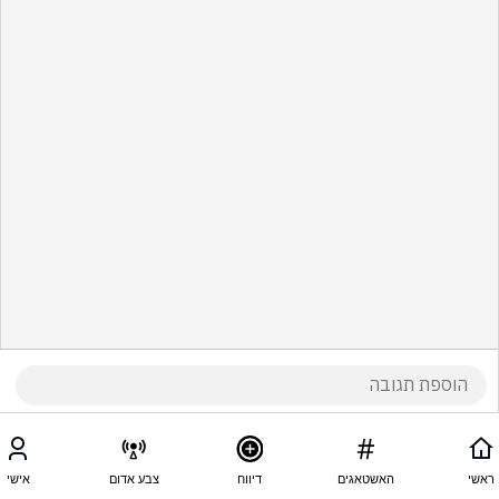
ראשי
האשטאגים
דיווח
צבע אדום
אישי