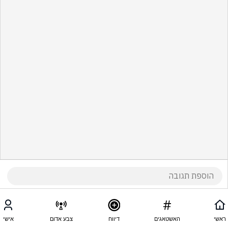
ראשי
האשטאגים
דיווח
צבע אדום
אישי