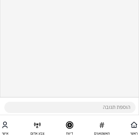
ראשי
האשטאגים
דיווח
צבע אדום
אישי