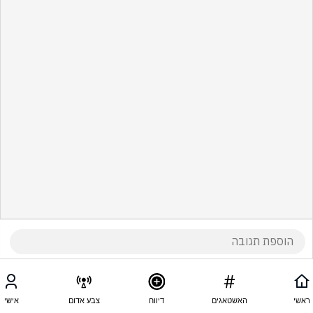
ראשי
האשטאגים
דיווח
צבע אדום
אישי