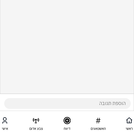
ראשי
האשטאגים
דיווח
צבע אדום
אישי