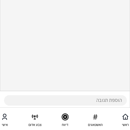
ראשי
האשטאגים
דיווח
צבע אדום
אישי