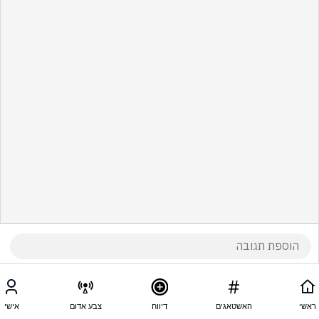
ראשי
האשטאגים
דיווח
צבע אדום
אישי