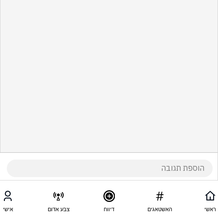
ראשי
האשטאגים
דיווח
צבע אדום
אישי