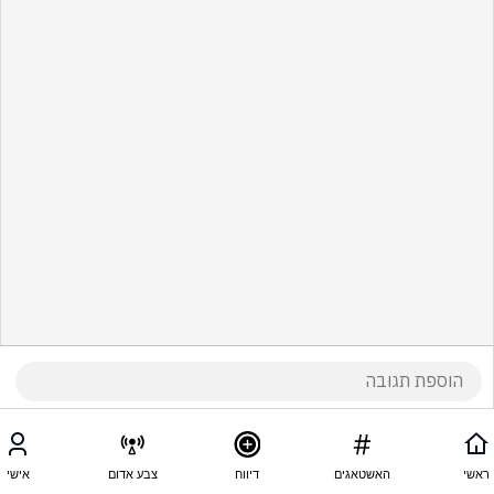
ראשי
האשטאגים
דיווח
צבע אדום
אישי