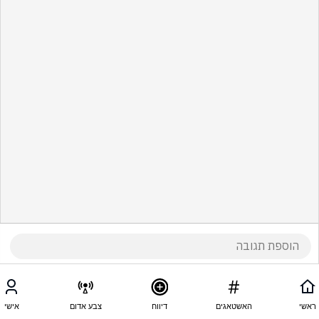
ראשי
האשטאגים
דיווח
צבע אדום
אישי