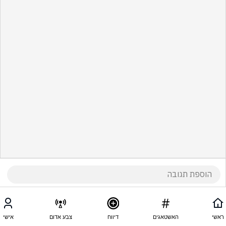
ראשי
האשטאגים
דיווח
צבע אדום
אישי