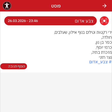
פוסט
צבע אדום
23:46 - 26.03.2026
נצר חזני
# צבע_אדום
הוסף תגובה