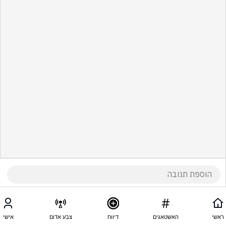
ראשי
האשטאגים
דיווח
צבע אדום
אישי