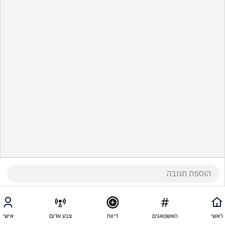
ראשי
האשטאגים
דיווח
צבע אדום
אישי