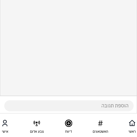
ראשי
האשטאגים
דיווח
צבע אדום
אישי