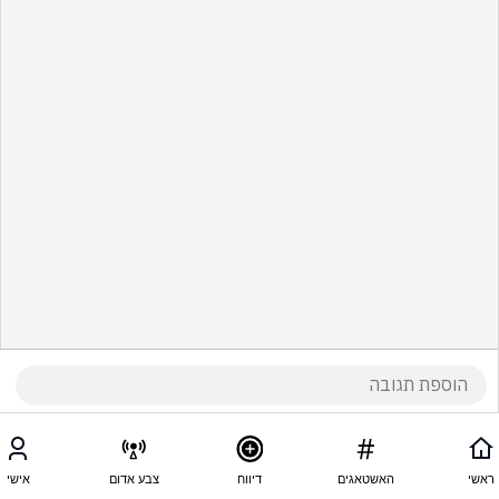
ראשי
האשטאגים
דיווח
צבע אדום
אישי