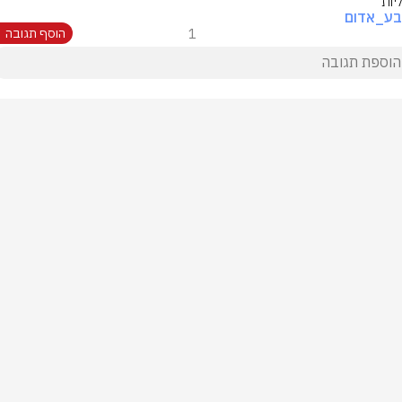
יות
בע_אדום
1
הוסף תגובה