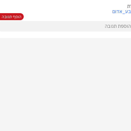
ת
בע_אדום
הוסף תגובה