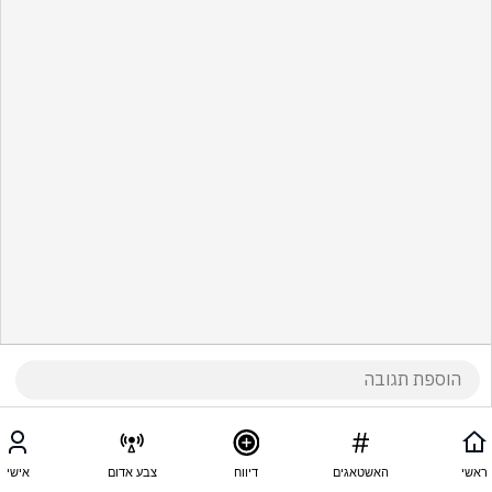
ראשי
האשטאגים
דיווח
צבע אדום
אישי