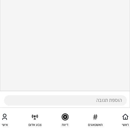
ראשי
האשטאגים
דיווח
צבע אדום
אישי