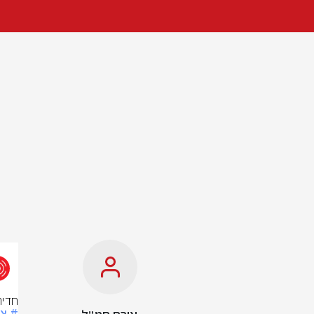
חדיר
# צ